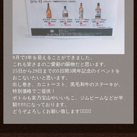
9月で3年を迎えることができました。
これも皆さまのご愛顧の賜物だと思います。
25日から29日までの5日間3周年記念のイベントを
おこないたいと思います。
出し巻き、カニトースト、黒毛和牛のステーキが、
特別価格でご提供！
ボトルも富乃宝山やいいちこ、ジムビームなどが半
額‼️‼️‼️になっております。
どうぞよろしくお願い致します🙇‍♀️🙇‍♂️